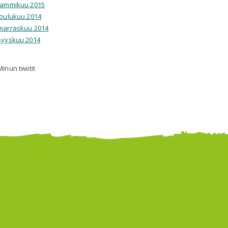
tammikuu 2015
joulukuu 2014
marraskuu 2014
syyskuu 2014
Minun twiitit