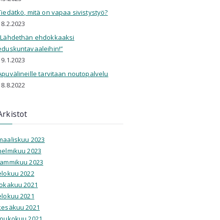
Tiedätkö, mitä on vapaa sivistystyö?
18.2.2023
”Lähdethän ehdokkaaksi
eduskuntavaaleihin!”
19.1.2023
Apuvälineille tarvitaan noutopalvelu
18.8.2022
Arkistot
maaliskuu 2023
helmikuu 2023
tammikuu 2023
elokuu 2022
lokakuu 2021
elokuu 2021
kesäkuu 2021
toukokuu 2021