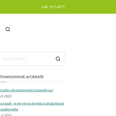
040 557 4671
 sairaanhoitaja, opettaja, KM
S
e
a
Viimeisimmät artikkelit
r
c
Ovatko ilmastotoimet tarpeellisia?
h
6.3.2023
f
o
Sosiaali- ja terveyspalvelut puhututtavat
r
vaalikentillä
:
5.3.2023