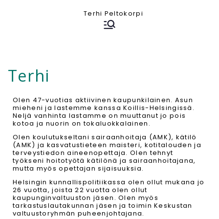
Eduskuntavaaliehdokas,
Terhi Peltokorpi
kätilö, sairaanhoitaja,
opettaja, KM
Terhi
Olen 47-vuotias aktiivinen kaupunkilainen. Asun
mieheni ja lastemme kanssa Koillis-Helsingissä.
Neljä vanhinta lastamme on muuttanut jo pois
kotoa ja nuorin on tokaluokkalainen.
Olen koulutukseltani sairaanhoitaja (AMK), kätilö
(AMK) ja kasvatustieteen maisteri, kotitalouden ja
terveystiedon aineenopettaja. Olen tehnyt
työkseni hoitotyötä kätilönä ja sairaanhoitajana,
mutta myös opettajan sijaisuuksia.
Helsingin kunnallispolitiikassa olen ollut mukana jo
26 vuotta, joista 22 vuotta olen ollut
kaupunginvaltuuston jäsen. Olen myös
tarkastuslautakunnan jäsen ja toimin Keskustan
valtuustoryhmän puheenjohtajana.