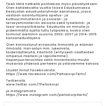
Teen tällä hetkellä politiikkaa myös päivätyökseni.
Olen kahdeksatta vuotta töissä Eduskunnassa
Keskustan eduskuntaryhmän kansliassa, jossa
vastaan asiantuntijana opetus- ja
kulttuuriministeriön ja sosiaali- ja
terveysministeriön asioista sekä työelämä- ja
tasa-arvopolitiikasta. Eduskunta on minulle jo
pidemmältä ajalta tuttu työpaikka, koska olen
toiminut aiemmin vuosina 2003-2007 ja 2014-2015
kansanedustajana.
Olen kiinnostunut erilaisista ihmisistä ja elämän
ilmiöistä. Harrastan mm. lukemista,
taidenäyttelyitä, käsitöitä (erityisesti vaatteiden
ompelua itselleni ja lapsillemme),
hapanjuurileivontaa sekä monenlaista muuta
mukavaa yhdessä perheeni ja ystäviemme kanssa.
Löydät minut Facebookista:
https://web.facebook.com/PeltokorpiTerhi/
Twitteristä:
www.twitter.com/TPeltokorpi
ja Instagramista:
https://www.instagram.com/peltokorpiterhi/