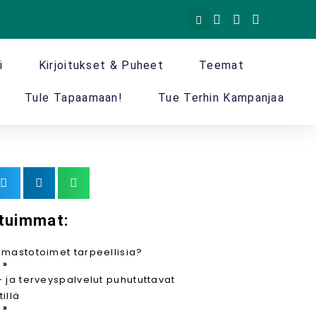
i
Kirjoitukset & Puheet
Teemat
Tule Tapaamaan!
Tue Terhin Kampanjaa
tuimmat:
lmastotoimet tarpeellisia?
 »
- ja terveyspalvelut puhututtavat
illä
 »