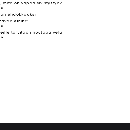
, mitä on vapaa sivistystyö?
 »
hän ehdokkaaksi
avaaleihin!”
 »
eille tarvitaan noutopalvelu
 »