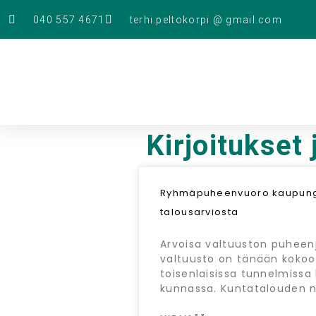
040 557 4671
terhi.peltokorpi @ gmail.com
Kirjoitukset
Ryhmäpuheenvuoro kaupungi
talousarviosta
Arvoisa valtuuston puheenj
valtuusto on tänään kokoo
toisenlaisissa tunnelmiss
kunnassa. Kuntatalouden n