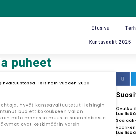
Etusivu
Terh
Kuntavaalit 2025
 ja puheet
nvaltuustossa Helsingin vuoden 2020
Suosi
ohtaja, hyvät kanssavaltuutetut Helsingin
Ovatko i
ntunut budjettikokoukseen vallan
Lue lisää
a kuin mitä monessa muussa suomalaisessa
Sosiaali
äkymät ovat keskimäärin varsin
vaalikent
Lue lisää