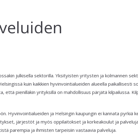
veluiden
ssakin julkisella sektorilla. Yksityisten yritysten ja kolmannen sekt
singissä kuin kaikkien hyvinvointialueiden alueella paikallisesti so
 että pienilläkin yrityksillä on mahdollisuus pärjätä kilpailussa. Kil
ön. Hyvinvointialueiden ja Helsingin kaupungin ei kannata pyrkiä 
ykset, järjestöt ja myös oppilaitokset ja korkeakoulut ja palveluj
istä parempia ja ihmisten tarpeisiin vastaavia palveluja.