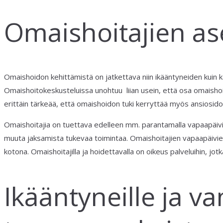
Omaishoitajien a
Omaishoidon kehittämistä on jatkettava niin ikääntyneiden kuin k
Omaishoitokeskusteluissa unohtuu liian usein, että osa omaishoi
erittäin tärkeää, että omaishoidon tuki kerryttää myös ansiosido
Omaishoitajia on tuettava edelleen mm. parantamalla vapaapäivie
muuta jaksamista tukevaa toimintaa. Omaishoitajien vapaapäivien
kotona. Omaishoitajilla ja hoidettavalla on oikeus palveluihin, jot
Ikääntyneille ja 