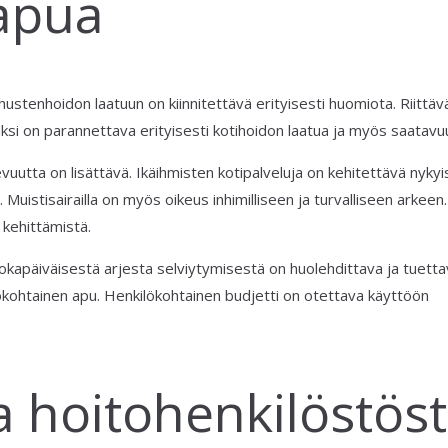
apua
hustenhoidon laatuun on kiinnitettävä erityisesti huomiota. Riittäv
ksi on parannettava erityisesti kotihoidon laatua ja myös saatavu
utta on lisättävä. Ikäihmisten kotipalveluja on kehitettävä nykyi
. Muistisairailla on myös oikeus inhimilliseen ja turvalliseen arkeen.
 kehittämistä.
okapäiväisestä arjesta selviytymisestä on huolehdittava ja tuett
ökohtainen apu. Henkilökohtainen budjetti on otettava käyttöön
a hoitohenkilöstös