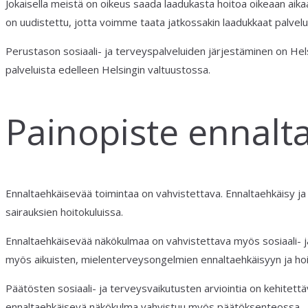
Jokaisella meistä on oikeus saada laadukasta hoitoa oikeaan aikaa
on uudistettu, jotta voimme taata jatkossakin laadukkaat palvelut
Perustason sosiaali- ja terveyspalveluiden järjestäminen on Hel
palveluista edelleen Helsingin valtuustossa.
Painopiste ennalt
Ennaltaehkäisevää toimintaa on vahvistettava. Ennaltaehkäisy
sairauksien hoitokuluissa.
Ennaltaehkäisevää näkökulmaa on vahvistettava myös sosiaali- ja
myös aikuisten, mielenterveysongelmien ennaltaehkäisyyn ja hoi
Päätösten sosiaali- ja terveysvaikutusten arviointia on kehitettä
ennaltaehkäisevä näkökulma vahvistuu myös päätöksenteossa.