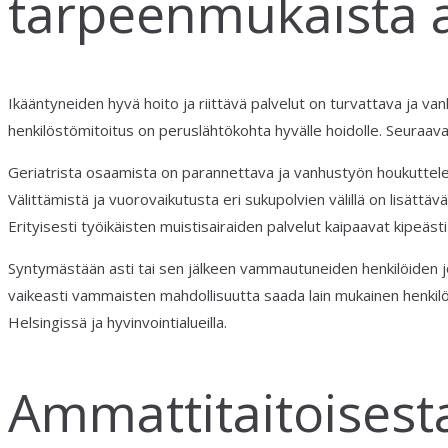
tarpeenmukaista 
Ikääntyneiden hyvä hoito ja riittävä palvelut on turvattava ja van
henkilöstömitoitus on peruslähtökohta hyvälle hoidolle. Seuraava
Geriatrista osaamista on parannettava ja vanhustyön houkuttelevu
Välittämistä ja vuorovaikutusta eri sukupolvien välillä on lisättävä
Erityisesti työikäisten muistisairaiden palvelut kaipaavat kipeästi
Syntymästään asti tai sen jälkeen vammautuneiden henkilöiden j
vaikeasti vammaisten mahdollisuutta saada lain mukainen henkil
Helsingissä ja hyvinvointialueilla.
Ammattitaitoisest