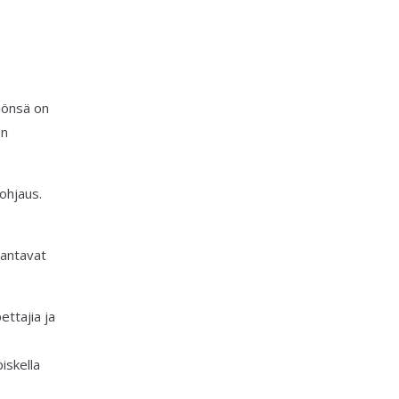
hönsä on
on
 ohjaus.
rantavat
ettajia ja
iskella