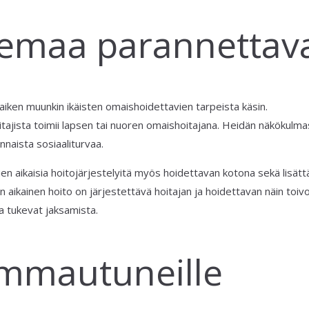
semaa parannettav
aiken muunkin ikäisten omaishoidettavien tarpeista käsin.
tajista toimii lapsen tai nuoren omaishoitajana. Heidän näkökulm
nnaista sosiaaliturvaa.
n aikaisia hoitojärjestelyitä myös hoidettavan kotona sekä lisätt
 aikainen hoito on järjestettävä hoitajan ja hoidettavan näin toi
ka tukevat jaksamista.
vammautuneille