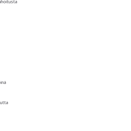
ahoitusta
inä
mutta