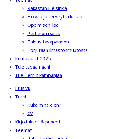
Rakastan Helsinkiä
Hoivaa ja terveyttä kaikille
Oppimisen iloa
Perhe on paras
Talous tasapainoon
Torjutaan ilmastonmuutosta
Kuntavaalit 2025
Tule tapaamaan!
Tue Terhin kampanjaa
Etusivu
Terhi
Kuka minä olen?
CV
Kirjoitukset & puheet
Teemat
Rakastan Helsinkiä