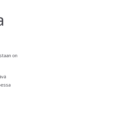
a
astaan on
ävä
voessa