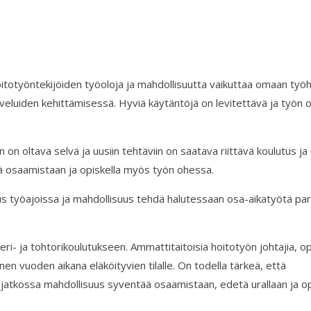
oitotyöntekijöiden työoloja ja mahdollisuutta vaikuttaa omaan työ
lveluiden kehittämisessä. Hyviä käytäntöjä on levitettävä ja työn 
on oltava selvä ja uusiin tehtäviin on saatava riittävä koulutus ja
ää osaamistaan ja opiskella myös työn ohessa.
s työajoissa ja mahdollisuus tehdä halutessaan osa-aikatyötä pa
ri- ja tohtorikoulutukseen. Ammattitaitoisia hoitotyön johtajia, op
n vuoden aikana eläköityvien tilalle. On todella tärkeä, että
 jatkossa mahdollisuus syventää osaamistaan, edetä urallaan ja op