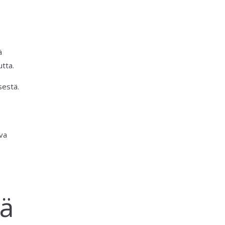
ä
utta.
sestä.
ava
tä