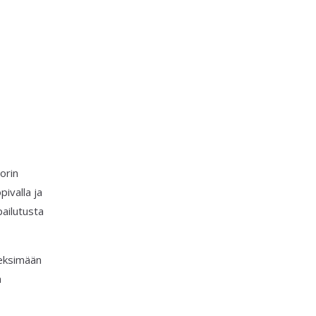
orin
pivalla ja
pailutusta
keksimään
a