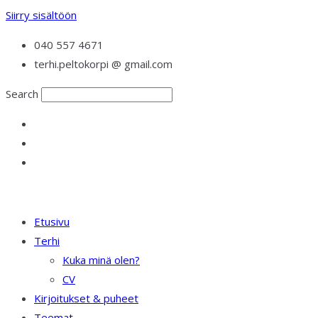
Siirry sisältöön
040 557 4671
terhi.peltokorpi @ gmail.com
Search
Etusivu
Terhi
Kuka minä olen?
CV
Kirjoitukset & puheet
Teemat