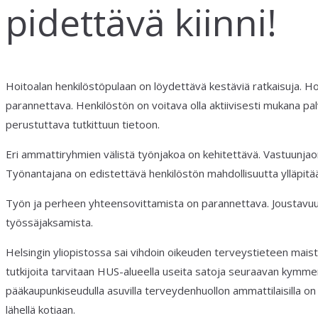
pidettävä kiinni!
Hoitoalan henkilöstöpulaan on löydettävä kestäviä ratkaisuja. H
parannettava. Henkilöstön on voitava olla aktiivisesti mukana pa
perustuttava tutkittuun tietoon.
Eri ammattiryhmien välistä työnjakoa on kehitettävä. Vastuunjaon 
Työnantajana on edistettävä henkilöstön mahdollisuutta ylläpit
Työn ja perheen yhteensovittamista on parannettava. Joustavuu
työssäjaksamista.
Helsingin yliopistossa sai vihdoin oikeuden terveystieteen maiste
tutkijoita tarvitaan HUS-alueella useita satoja seuraavan kymmene
pääkaupunkiseudulla asuvilla terveydenhuollon ammattilaisilla on
lähellä kotiaan.