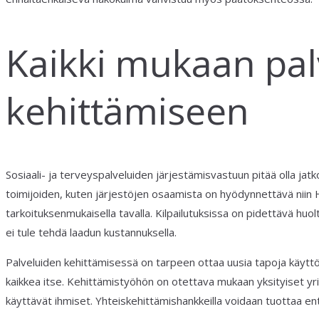
Kaikki mukaan pal
kehittämiseen
Sosiaali- ja terveyspalveluiden järjestämisvastuun pitää olla jatko
toimijoiden, kuten järjestöjen osaamista on hyödynnettävä niin Hel
tarkoituksenmukaisella tavalla. Kilpailutuksissa on pidettävä huolta,
ei tule tehdä laadun kustannuksella.
Palveluiden kehittämisessä on tarpeen ottaa uusia tapoja käyttö
kaikkea itse. Kehittämistyöhön on otettava mukaan yksityiset yrit
käyttävät ihmiset. Yhteiskehittämishankkeilla voidaan tuottaa ent