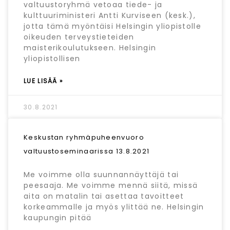
valtuustoryhmä vetoaa tiede- ja
kulttuuriministeri Antti Kurviseen (kesk.),
jotta tämä myöntäisi Helsingin yliopistolle
oikeuden terveystieteiden
maisterikoulutukseen. Helsingin
yliopistollisen
LUE LISÄÄ »
30.8.2021
Keskustan ryhmäpuheenvuoro
valtuustoseminaarissa 13.8.2021
Me voimme olla suunnannäyttäjä tai
peesaaja. Me voimme mennä siitä, missä
aita on matalin tai asettaa tavoitteet
korkeammalle ja myös ylittää ne. Helsingin
kaupungin pitää