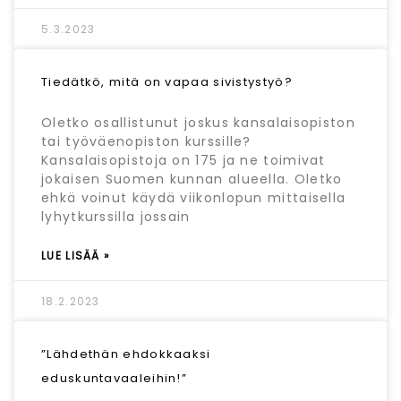
5.3.2023
Tiedätkö, mitä on vapaa sivistystyö?
Oletko osallistunut joskus kansalaisopiston
tai työväenopiston kurssille?
Kansalaisopistoja on 175 ja ne toimivat
jokaisen Suomen kunnan alueella. Oletko
ehkä voinut käydä viikonlopun mittaisella
lyhytkurssilla jossain
LUE LISÄÄ »
18.2.2023
”Lähdethän ehdokkaaksi
eduskuntavaaleihin!”