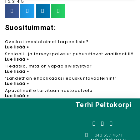
1
2
3
4
5
Suosituimmat:
Ovatko ilmastotoimet tarpeellisia?
Lue lisää »
Sosiaali- ja terveyspalvelut puhututtavat vaalikentillä
Lue lisää »
Tiedätkö, mitä on vapaa sivistystyö?
Lue lisää »
”Lähdethän ehdokkaaksi eduskuntavaaleihin!”
Lue lisää »
Apuvälineille tarvitaan noutopalvelu
Lue lisää »
Terhi Peltokorpi
040 557 4671