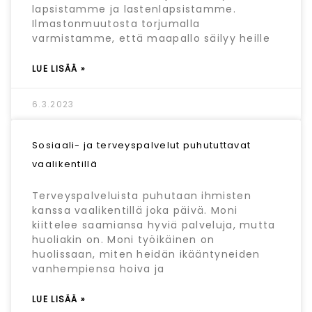
lapsistamme ja lastenlapsistamme.
Ilmastonmuutosta torjumalla
varmistamme, että maapallo säilyy heille
LUE LISÄÄ »
6.3.2023
Sosiaali- ja terveyspalvelut puhututtavat
vaalikentillä
Terveyspalveluista puhutaan ihmisten
kanssa vaalikentillä joka päivä. Moni
kiittelee saamiansa hyviä palveluja, mutta
huoliakin on. Moni työikäinen on
huolissaan, miten heidän ikääntyneiden
vanhempiensa hoiva ja
LUE LISÄÄ »