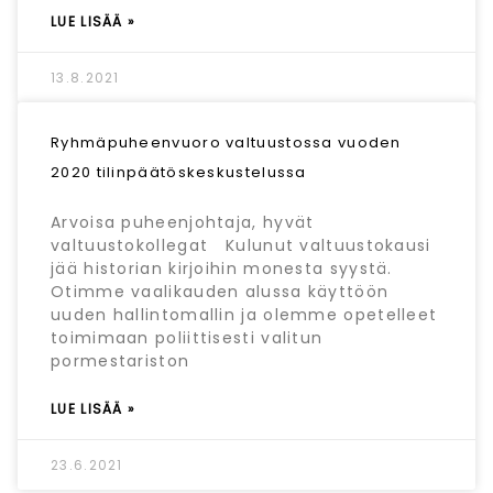
LUE LISÄÄ »
13.8.2021
Ryhmäpuheenvuoro valtuustossa vuoden
2020 tilinpäätöskeskustelussa
Arvoisa puheenjohtaja, hyvät
valtuustokollegat Kulunut valtuustokausi
jää historian kirjoihin monesta syystä.
Otimme vaalikauden alussa käyttöön
uuden hallintomallin ja olemme opetelleet
toimimaan poliittisesti valitun
pormestariston
LUE LISÄÄ »
23.6.2021