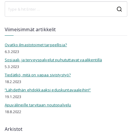
selaus
S
e
a
Viimeisimmät artikkelit
r
c
Ovatko ilmastotoimet tarpeellisia?
h
6.3.2023
f
o
Sosiaali- ja terveyspalvelut puhututtavat vaalikentillä
r
5.3.2023
:
Tiedätkö, mitä on vapaa sivistystyö?
18.2.2023
”Lähdethän ehdokkaaksi eduskuntavaaleihin!”
19.1.2023
Apuvälineille tarvitaan noutopalvelu
18.8.2022
Arkistot