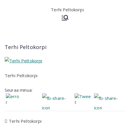
Siirry
sisältöön
Terhi Peltokorpi
Eduskuntavaaliehdokas,
kätilö, sairaanhoitaja,
opettaja, KM
Terhi Peltokorpi
Terhi Peltokorpi
Seuraa minua:
Artikkelien
Terhi Peltokorpi