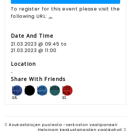
To register for this event please visit the
following URL:
→
Date And Time
21.03.2023 @ 09:45
to
21.03.2023 @ 11:00
Location
-
Share With Friends
Fac
Twit
Link
Xing
Pint
ebo
ter
edin
ere
ok
st
Asukastalojen puolesta -verkoston vaalipaneeli
Helsingin keskustanaisten vaalikahvit