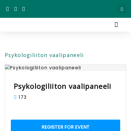
Kirjoitukset & Puheet
Kuntavaalit 2025
Tule Tapaama
Tue Terhin Kampanj
Psykologiliiton vaalipaneeli
Psykologiliiton vaalipaneeli
173
REGISTER FOR EVENT