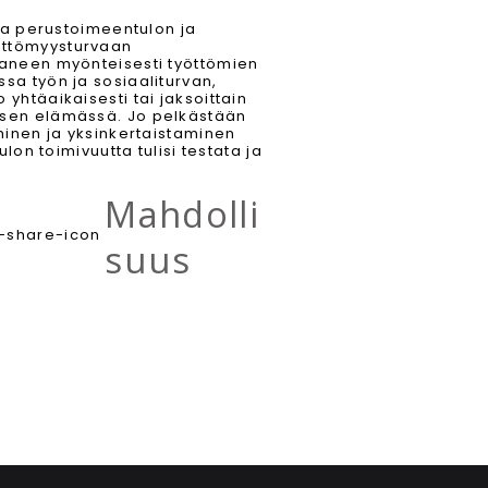
vaa perustoimeentulon ja
öttömyysturvaan
taneen myönteisesti työttömien
sa työn ja sosiaaliturvan,
yhtäaikaisesti tai jaksoittain
isen elämässä. Jo pelkästään
minen ja yksinkertaistaminen
lon toimivuutta tulisi testata ja
Mahdolli
suus