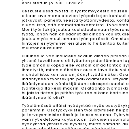
ennustettiin jo 1980-luvulla?
Keskustelussa työstä ja työttömyydestä nousee
aikaan avoimena olevien työpaikkojen kohtuull
jatkuvasti pahentuneesta työttömyydestä. Koh
alueellista, että ammattialakohtaista. Työeläm
Moni työntekijä joutuu kouluttautumaan työuran
työtä, johon hän on saanut aikoinaan koulutuks
joutuu myös muuttamaan työn perässä. Omistusa
hintojen eriytyminen eri alueilla heikentää kuite
muuttohalukkuutta.
Kuluneella vaalikaudella saatiin aikaan pitkään 
yhtenä tavoitteena oli työurien pidentäminen lo
työelämän ulkopuolelle vastoin omaa tahtoa syr
ihmetystä, miten eläkeiän nousun tavoittelu voi
mahdollista, kun itse on jäänyt työttömäksi. Osa
ikääntyneen työntekijän palkkaamiseen liittyvän 
ikääntyneiden työntekijöiden sairaspoissaolot o
työntekijöillä keskimäärin. Osataanko työmarkkin
hiljaista tietoa ja pitkän työuran aikana karttune
ikääntyneellä olisi?
Työelämässä pitäisi hyödyntää myös osatyökyk
paremmin. Osatyökykyisten työllistymisen helpot
ja terveysministeriössä jo toissa vuonna. Työryh
vain nyt edettävä käytäntöön. Jokaisen suomala
hyödyntää yhteiseksi hyväksi, mutta samaan aikaa
oikeus toteuttaa itseään myös työn kautta.