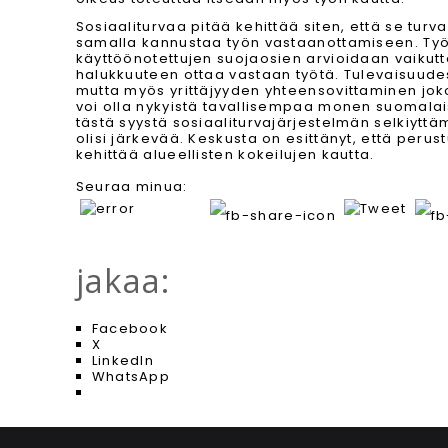
Sosiaaliturvaa pitää kehittää siten, että se tur
samalla kannustaa työn vastaanottamiseen. Ty
käyttöönotettujen suojaosien arvioidaan vaikut
halukkuuteen ottaa vastaan työtä. Tulevaisuudes
mutta myös yrittäjyyden yhteensovittaminen joko 
voi olla nykyistä tavallisempaa monen suomala
tästä syystä sosiaaliturvajärjestelmän selkiyttä
olisi järkevää. Keskusta on esittänyt, että perustu
kehittää alueellisten kokeilujen kautta.
Seuraa minua:
jakaa:
Facebook
X
LinkedIn
WhatsApp