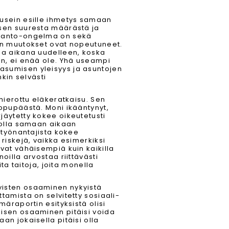
 usein esille ihmetys samaan
isen suuresta määrästä ja
taanto-ongelma on sekä
än muutokset ovat nopeutuneet.
sa aikana uudelleen, koska
en, ei enää ole. Yhä useampi
sumisen yleisyys ja asuntojen
nkin selvästi
hierottu eläkeratkaisu. Sen
ppupäästä. Moni ikääntynyt,
jäytetty kokee oikeutetusti
 olla samaan aikaan
 työnantajista kokee
riskejä, vaikka esimerkiksi
vat vähäisempiä kuin kaikilla
oilla arvostaa riittävästi
ita taitoja, joita monella
yisten osaaminen nykyistä
tamista on selvitetty sosiaali-
märaportin esityksistä olisi
isen osaaminen pitäisi voida
n jokaisella pitäisi olla