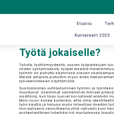
Etusivu
Terh
Kuntavaalit 2025
Työtä jokaiselle?
Työstä, työttömyydestä, uusien työpaikkojen luo
niiden syntymisessä, työperäisestä maahanmuu
työhön on puhuttu käynnissä olevan vaalikampa
Näistä aiheista puhuttiin myös eilen Hakaniemen 
työväenliikkeen näyttämöllä.
Suomalaisten suhtautuminen työhön ja työntek
muuttunut. Useimmat vanhemmat ihmiset pitävä
sisältönä, kun taas nuoret korostavat elämän m
Moni nuori kokee kuitenkin, että oma identiteett
työn kautta ja haluaa myös toteuttaa itseään ty
moraalisena velvoitteena yhtä vahvasti kuin 
protestanttinen työetiika nyt murtumassa lopulli