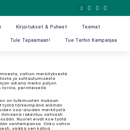
i
Kirjoitukset & Puheet
Teemat
Tule Tapaamaan!
Tue Terhin Kampanjaa
misesta, valtion merkityksestä
tosta ja suhtautumisesta
njan aikana melko paljon.
torilla, perinteisellä
oon on tutkimusten mukaan
t työtä tärkeimpänä elämän
uiden osa-aluiden merkitystä.
i ihmisenä rakentuu vahvasti
össään. Nuoret eivät koe työtä
heidän vanhempansa. Onko vahva
sesti, vaikka sen katoa