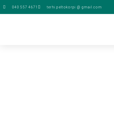
040 557 4671
terhi.peltokorpi @ gmail.com