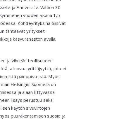
elle ja Finnveralle. Valtion 30
ää kymmenen vuoden aikana 1,5
uodessa. Kohdeyrityksinä olisivat
un tähtäävät yritykset.
kkoja kasvurahaston avulla.
den ja vihreän teollisuuden
tä ja luovaa yrittäjyyttä, jota ei
keimmistä painopisteistä. Myös
ömän Helsingin. Suomella on
misessa ja alaan liittyvässä
ineen lisäys perustuu sekä
lisen käytön sivuvirtojen
 myös puurakentamisen suosio ja