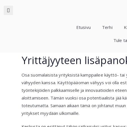
Etusivu
Terhi
K
Tule t
Yrittäjyyteen lisäpano
Osa suomalaisista yrityksistä kamppailee käyttö- ta
vähyyden kanssa. Käyttöpääoman vähyys voi olla este
työntekijöiden palkkaamiselle ja innovaatioiden eteenp
aloittamiseen. Tämän vuoksi osa potentiaalista jää kä
toteutumatta. Samaan aikaan tämä on johtanut muun 
yritykset myydään ulkomaille.
Keskusta on esittänyt tähän ratkaisuksi yritys kasvura