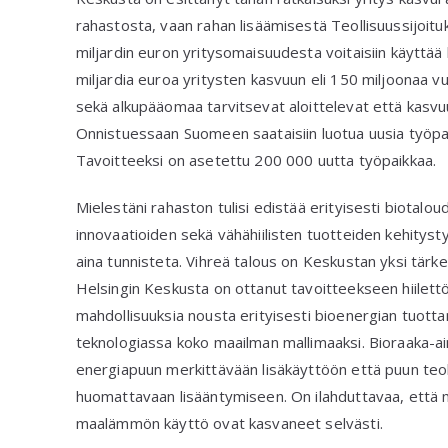
rahastosta, vaan rahan lisäämisestä Teollisuussijoituks
miljardin euron yritysomaisuudesta voitaisiin käytt
miljardia euroa yritysten kasvuun eli 150 miljoonaa v
sekä alkupääomaa tarvitsevat aloittelevat että kasvu
Onnistuessaan Suomeen saataisiin luotua uusia työpai
Tavoitteeksi on asetettu 200 000 uutta työpaikkaa.
Mielestäni rahaston tulisi edistää erityisesti biotalou
innovaatioiden sekä vähähiilisten tuotteiden kehitystyö
aina tunnisteta. Vihreä talous on Keskustan yksi tär
Helsingin Keskusta on ottanut tavoitteekseen hiilett
mahdollisuuksia nousta erityisesti bioenergian tuotta
teknologiassa koko maailman mallimaaksi. Bioraaka-a
energiapuun merkittävään lisäkäyttöön että puun teol
huomattavaan lisääntymiseen. On ilahduttavaa, että
maalämmön käyttö ovat kasvaneet selvästi.