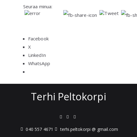
Seuraa minua:
Facebook
X
LinkedIn
WhatsApp
Terhi Peltokorpi
040 557 4671
terhi.peltokorpi @ gmail.com