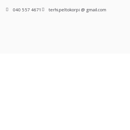
040 557 4671
terhi.peltokorpi @ gmail.com