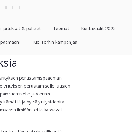
irjoitukset & puheet
Teemat
Kuntavaalit 2025
apaamaan!
Tue Terhin kampanjaa
ksia
i yrityksen perustamispääoman
 yrityksen perustamiselle, uusien
äin viemiselle ja viennin
yttämättä ja hyviä yritysideoita
muassa ilmiöön, että kasvavat
hastoa. Kyse ei ole erillisestä